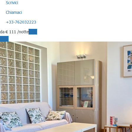
Scrivici
Chiamaci
+33-762032223
da
€ 111
/notte
Date
Date