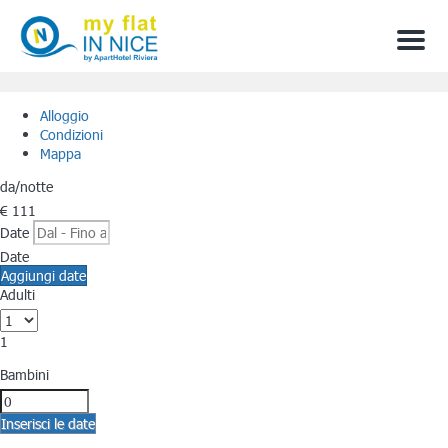
Menu
Alloggio
Condizioni
Mappa
da
/notte
€ 111
Date
Date
Aggiungi date
Adulti
1
Bambini
Inserisci le date