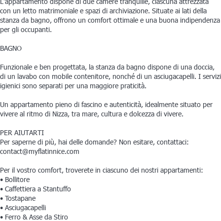
L'appartamento dispone di due camere tranquille, ciascuna attrezzata
con un letto matrimoniale e spazi di archiviazione. Situate ai lati della
stanza da bagno, offrono un comfort ottimale e una buona indipendenza
per gli occupanti.
BAGNO
Funzionale e ben progettata, la stanza da bagno dispone di una doccia,
di un lavabo con mobile contenitore, nonché di un asciugacapelli. I servizi
igienici sono separati per una maggiore praticità.
Un appartamento pieno di fascino e autenticità, idealmente situato per
vivere al ritmo di Nizza, tra mare, cultura e dolcezza di vivere.
PER AIUTARTI
Per saperne di più, hai delle domande? Non esitare, contattaci:
contact@myflatinnice.com
Per il vostro comfort, troverete in ciascuno dei nostri appartamenti:
• Bollitore
• Caffettiera a Stantuffo
• Tostapane
• Asciugacapelli
• Ferro & Asse da Stiro