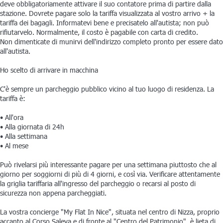
deve obbligatoriamente attivare il suo contatore prima di partire dalla
stazione. Dovrete pagare solo la tariffa visualizzata al vostro arrivo + la
tariffa dei bagagli. Informatevi bene e precisatelo all'autista; non può
rifiutarvelo. Normalmente, il costo è pagabile con carta di credito.
Non dimenticate di munirvi dell'indirizzo completo pronto per essere dato
all'autista.
Ho scelto di arrivare in macchina
C'è sempre un parcheggio pubblico vicino al tuo luogo di residenza. La
tariffa è:
• All'ora
• Alla giornata di 24h
• Alla settimana
• Al mese
Può rivelarsi più interessante pagare per una settimana piuttosto che al
giorno per soggiorni di più di 4 giorni, e così via. Verificare attentamente
la griglia tariffaria all'ingresso del parcheggio o recarsi al posto di
sicurezza non appena parcheggiati.
La vostra concierge "My Flat In Nice", situata nel centro di Nizza, proprio
accanto al Corso Saleya e di fronte al "Centro del Patrimonio", è lieta di