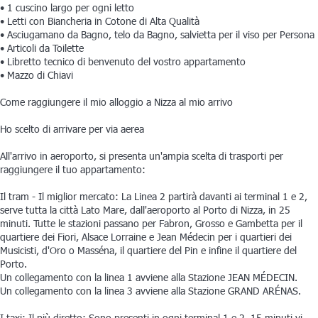
• 1 cuscino largo per ogni letto
• Letti con Biancheria in Cotone di Alta Qualità
• Asciugamano da Bagno, telo da Bagno, salvietta per il viso per Persona
• Articoli da Toilette
• Libretto tecnico di benvenuto del vostro appartamento
• Mazzo di Chiavi
Come raggiungere il mio alloggio a Nizza al mio arrivo
Ho scelto di arrivare per via aerea
All'arrivo in aeroporto, si presenta un'ampia scelta di trasporti per
raggiungere il tuo appartamento:
Il tram - Il miglior mercato: La Linea 2 partirà davanti ai terminal 1 e 2,
serve tutta la città Lato Mare, dall'aeroporto al Porto di Nizza, in 25
minuti. Tutte le stazioni passano per Fabron, Grosso e Gambetta per il
quartiere dei Fiori, Alsace Lorraine e Jean Médecin per i quartieri dei
Musicisti, d'Oro o Masséna, il quartiere del Pin e infine il quartiere del
Porto.
Un collegamento con la linea 1 avviene alla Stazione JEAN MÉDECIN.
Un collegamento con la linea 3 avviene alla Stazione GRAND ARÉNAS.
I taxi: Il più diretto: Sono presenti in ogni terminal 1 e 2. 15 minuti vi