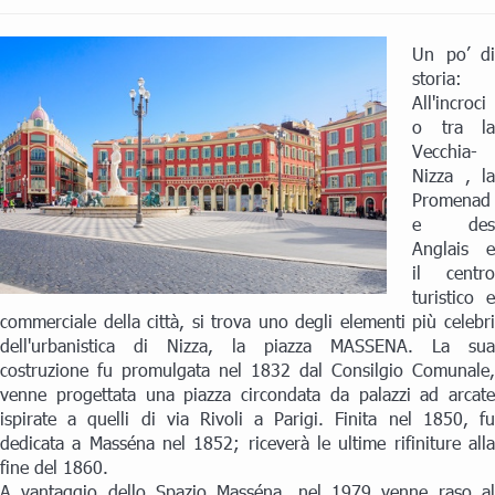
Un po’ di
storia:
All'incroci
o tra la
Vecchia-
Nizza , la
Promenad
e des
Anglais e
il centro
turistico e
commerciale della città, si trova uno degli elementi più celebri
dell'urbanistica di Nizza, la piazza MASSENA. La sua
costruzione fu promulgata nel 1832 dal Consilgio Comunale,
venne progettata una piazza circondata da palazzi ad arcate
ispirate a quelli di via Rivoli a Parigi. Finita nel 1850, fu
dedicata a Masséna nel 1852; riceverà le ultime rifiniture alla
fine del 1860.
A vantaggio dello Spazio Masséna, nel 1979 venne raso al