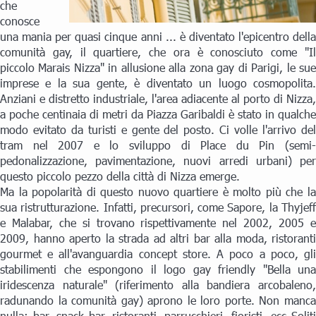
che
conosce
una mania per quasi cinque anni ... è diventato l'epicentro della
comunità gay, il quartiere, che ora è conosciuto come "Il
piccolo Marais Nizza" in allusione alla zona gay di Parigi, le sue
imprese e la sua gente, è diventato un luogo cosmopolita.
Anziani e distretto industriale, l'area adiacente al porto di Nizza,
a poche centinaia di metri da Piazza Garibaldi è stato in qualche
modo evitato da turisti e gente del posto. Ci volle l'arrivo del
tram nel 2007 e lo sviluppo di Place du Pin (semi-
pedonalizzazione, pavimentazione, nuovi arredi urbani) per
questo piccolo pezzo della città di Nizza emerge.
Ma la popolarità di questo nuovo quartiere è molto più che la
sua ristrutturazione. Infatti, precursori, come Sapore, la Thyjeff
e Malabar, che si trovano rispettivamente nel 2002, 2005 e
2009, hanno aperto la strada ad altri bar alla moda, ristoranti
gourmet e all'avanguardia concept store. A poco a poco, gli
stabilimenti che espongono il logo gay friendly "Bella una
iridescenza naturale" (riferimento alla bandiera arcobaleno,
radunando la comunità gay) aprono le loro porte. Non manca
nulla: bar, snack bar, ristoranti, parrucchieri, fioristi, ecc Soliti