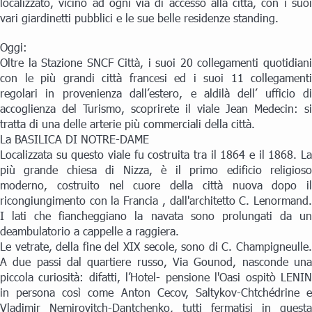
localizzato, vicino ad ogni via di accesso alla città, con i suoi
vari giardinetti pubblici e le sue belle residenze standing.
Oggi:
Oltre la Stazione SNCF Città, i suoi 20 collegamenti quotidiani
con le più grandi città francesi ed i suoi 11 collegamenti
regolari in provenienza dall’estero, e aldilà dell’ ufficio di
accoglienza del Turismo, scoprirete il viale Jean Medecin: si
tratta di una delle arterie più commerciali della città.
La BASILICA DI NOTRE-DAME
Localizzata su questo viale fu costruita tra il 1864 e il 1868. La
più grande chiesa di Nizza, è il primo edificio religioso
moderno, costruito nel cuore della città nuova dopo il
ricongiungimento con la Francia , dall'architetto C. Lenormand.
I lati che fiancheggiano la navata sono prolungati da un
deambulatorio a cappelle a raggiera.
Le vetrate, della fine del XIX secole, sono di C. Champigneulle.
A due passi dal quartiere russo, Via Gounod, nasconde una
piccola curiosità: difatti, l’Hotel- pensione l'Oasi ospitò LENIN
in persona così come Anton Cecov, Saltykov-Chtchédrine e
Vladimir Nemirovitch-Dantchenko, tutti fermatisi in questa