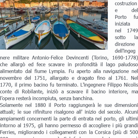
costruzion
e del
Porto fu
iniziata
nel 1749
sotto la
direzione
dell'ingeg
nere militare Antonio-Felice Devincenti (Torino, 1690-1778)
che allargò ed fece scavare in profondità il lago paludoso
alimentato dal fiume Lympia. Fu aperto alla navigazione nel
novembre del 1751, allargato e dragato fino al 1761. Nel
1770, il primo bacino fu terminato. L'ingegnere Filippo Nicolis
conte di Robilante, iniziò a scavare il bacino interiore, ma
l’opera resterà incompiuta, senza banchina.
Solamente nel 1880 il Porto raggiungerà le sue dimensioni
attuali; le sue rifiniture risalgono all' inizio del secolo. Alcuni
ampiamenti concernenti la parte di entrata nel porto, gli ultimi
intorno al 1975, gli hanno permesso di accogliere i più grandi
Ferries, migliorando i collegamenti con la Corsica (più di 500