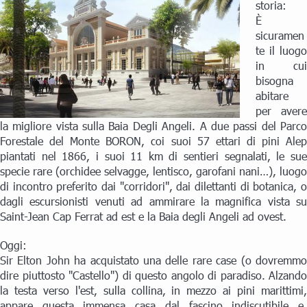
storia:
È
sicuramen
te il luogo
in cui
bisogna
abitare
per avere
la migliore vista sulla Baia Degli Angeli. A due passi del Parco
Forestale del Monte BORON, coi suoi 57 ettari di pini Alep
piantati nel 1866, i suoi 11 km di sentieri segnalati, le sue
specie rare (orchidee selvagge, lentisco, garofani nani…), luogo
di incontro preferito dai "corridori", dai dilettanti di botanica, o
dagli escursionisti venuti ad ammirare la magnifica vista su
Saint-Jean Cap Ferrat ad est e la Baia degli Angeli ad ovest.
Oggi:
Sir Elton John ha acquistato una delle rare case (o dovremmo
dire piuttosto "Castello") di questo angolo di paradiso. Alzando
la testa verso l'est, sulla collina, in mezzo ai pini marittimi,
appare questa immensa casa dal fascino indiscutibile e,