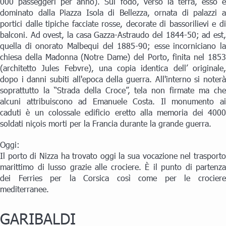
000 passeggeri per anno). Sul fodo, verso la terra, esso è
dominato dalla Piazza Isola di Bellezza, ornata di palazzi a
portici dalle tipiche facciate rosse, decorate di bassorilievi e di
balconi. Ad ovest, la casa Gazza-Astraudo del 1844-50; ad est,
quella di onorato Malbequi del 1885-90; esse incorniciano la
chiesa della Madonna (Notre Dame) del Porto, finita nel 1853
(architetto Jules Febvre), una copia identica dell’ originale,
dopo i danni subiti all'epoca della guerra. All'interno si noterà
soprattutto la “Strada della Croce”, tela non firmate ma che
alcuni attribuiscono ad Emanuele Costa. Il monumento ai
caduti è un colossale edificio eretto alla memoria dei 4000
soldati niçois morti per la Francia durante la grande guerra.
Oggi:
Il porto di Nizza ha trovato oggi la sua vocazione nel trasporto
marittimo di lusso grazie alle crociere. È il punto di partenza
dei Ferries per la Corsica così come per le crociere
mediterranee.
GARIBALDI