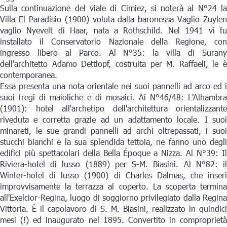
Sulla continuazione del viale di Cimiez, si noterà al N°24 la
Villa El Paradisio (1900) voluta dalla baronessa Vaglio Zuylen
vaglio Nyevelt di Haar, nata a Rothschild. Nel 1941 vi fu
installato il Conservatorio Nazionale della Regione, con
ingresso libero al Parco. Al N°35: la villa di Surany
dell'architetto Adamo Dettlopf, costruita per M. Raffaeli, le è
contemporanea.
Essa presenta una nota orientale nei suoi pannelli ad arco ed i
suoi fregi di maioliche e di mosaici. Ai N°46/48: L'Alhambra
(1901): hotel all'archetipo dell'architettura orientalizzante
riveduta e corretta grazie ad un adattamento locale. I suoi
minareti, le sue grandi pannelli ad archi oltrepassati, i suoi
stucchi bianchi e la sua splendida tettoia, ne fanno uno degli
edifici più spettacolari della Bella Époque a Nizza. Al N°39: Il
Riviera-hotel di lusso (1889) per S-M. Biasini. Al N°82: il
Winter-hotel di lusso (1900) di Charles Dalmas, che inserì
improvvisamente la terrazza al coperto. La scoperta termina
all'Exelcior-Regina, luogo di soggiorno privilegiato dalla Regina
Vittoria. È il capolavoro di S. M. Biasini, realizzato in quindici
mesi (!) ed inaugurato nel 1895. Convertito in comproprietà