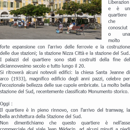
Liberazion
e è un
quartiere
che
conosciut
o una
molto
forte espansione con l'arrivo delle ferrovie e la costruzione
delle due stazioni; la stazione Nizza Città e la stazione del Sud.
I palazzi del quartiere sono stati costruiti della fine del
diciannovesimo secolo e tutto lungo il 20.
Si ritroverà alcuni notevoli edifici: la chiesa Santa Jeanne di
arco (1933), magnifico edificio degli anni pazzi, celebre per
l'eccezionale bellezza delle sue cupole embricate. La molto bella
stazione del Sud, recentemente classificato Monumento storico.
Oggi :
Il quartiere è in pieno rinnovo, con l'arrivo del tramway, la
bella architettura della Stazione del Sud.
Non dimentichiamo che questo quartiere è nell'asse
commerciale del viale Jean Médecin, ad alcuni minuti a piedi