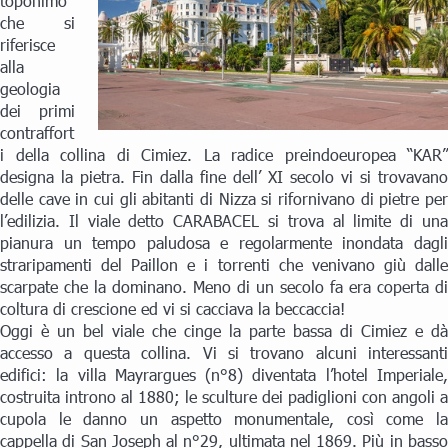
toponimo
che si
riferisce
alla
geologia
dei primi
contraffort
i della collina di Cimiez. La radice preindoeuropea “KAR”
designa la pietra. Fin dalla fine dell’ XI secolo vi si trovavano
delle cave in cui gli abitanti di Nizza si rifornivano di pietre per
l’edilizia. Il viale detto CARABACEL si trova al limite di una
pianura un tempo paludosa e regolarmente inondata dagli
straripamenti del Paillon e i torrenti che venivano giù dalle
scarpate che la dominano. Meno di un secolo fa era coperta di
coltura di crescione ed vi si cacciava la beccaccia!
Oggi è un bel viale che cinge la parte bassa di Cimiez e dà
accesso a questa collina. Vi si trovano alcuni interessanti
edifici: la villa Mayrargues (n°8) diventata l’hotel Imperiale,
costruita introno al 1880; le sculture dei padiglioni con angoli a
cupola le danno un aspetto monumentale, così come la
cappella di San Joseph al n°29, ultimata nel 1869. Più in basso