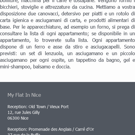
bollitore, macchina per il caffè e tostapane. Vengono forniti i
bicchieri, stoviglie e attrezzature da cucina. Mettiamo a vostra
disposizione due canovacci, detersivo per piatti e un rotolo di
carta igienica e asciugamani di carta, e prodotti alimentari di
base. Per le apparecchiature, ad esempio un forno, si prega di
consultare la lista di ogni appartamento; se disponibile in un
appartamento, lo troverete sulla lista. Ogni appartamento
dispone di un ferro e asse da stiro e asciugacapelli. Sono
previsti: un set di lenzuola, un asciugamano e un piccolo
asciugamano per ogni ospite, un tappetino da bagno, gel e
mini-shampoo, balsamo e doccia.
My Flat In Nice
Reception: Old Town / Vieux Port
12, rue Jules Gilly
06300 Nice
Reception: Promenade des Anglais / Carré d'Or
37 rue de la Buffa