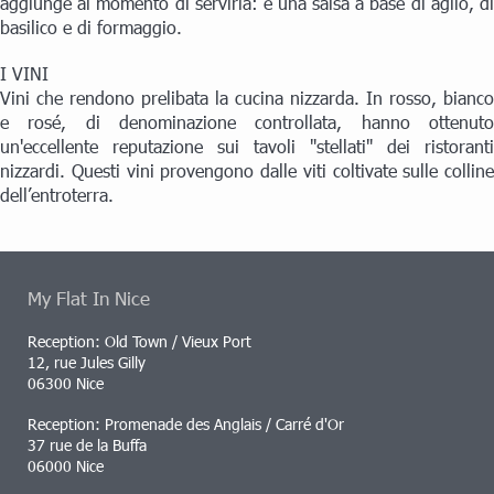
aggiunge al momento di servirla: è una salsa a base di aglio, di
basilico e di formaggio.
I VINI
Vini che rendono prelibata la cucina nizzarda. In rosso, bianco
e rosé, di denominazione controllata, hanno ottenuto
un'eccellente reputazione sui tavoli "stellati" dei ristoranti
nizzardi. Questi vini provengono dalle viti coltivate sulle colline
dell’entroterra.
My Flat In Nice
Reception: Old Town / Vieux Port
12, rue Jules Gilly
06300 Nice
Reception: Promenade des Anglais / Carré d'Or
37 rue de la Buffa
06000 Nice