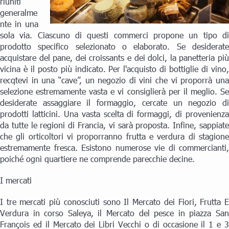
riuniti
generalme
nte in una
sola via. Ciascuno di questi commerci propone un tipo di
prodotto specifico selezionato o elaborato. Se desiderate
acquistare del pane, dei croissants e dei dolci, la panetteria più
vicina è il posto più indicato. Per l'acquisto di bottiglie di vino,
recqtevi in una “cave”, un negozio di vini che vi proporrà una
selezione estremamente vasta e vi consiglierà per il meglio. Se
desiderate assaggiare il formaggio, cercate un negozio di
prodotti latticini. Una vasta scelta di formaggi, di provenienza
da tutte le regioni di Francia, vi sarà proposta. Infine, sappiate
che gli orticoltori vi proporranno frutta e verdura di stagione
estremamente fresca. Esistono numerose vie di commercianti,
poiché ogni quartiere ne comprende parecchie decine.
I mercati
I tre mercati più conosciuti sono Il Mercato dei Fiori, Frutta E
Verdura in corso Saleya, il Mercato del pesce in piazza San
François ed il Mercato dei Libri Vecchi o di occasione il 1 e 3