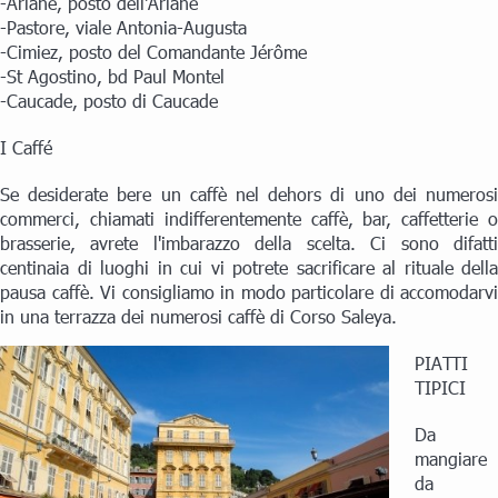
-Ariane, posto dell'Ariane
-Pastore, viale Antonia-Augusta
-Cimiez, posto del Comandante Jérôme
-St Agostino, bd Paul Montel
-Caucade, posto di Caucade
I Caffé
Se desiderate bere un caffè nel dehors di uno dei numerosi
commerci, chiamati indifferentemente caffè, bar, caffetterie o
brasserie, avrete l'imbarazzo della scelta. Ci sono difatti
centinaia di luoghi in cui vi potrete sacrificare al rituale della
pausa caffè. Vi consigliamo in modo particolare di accomodarvi
in una terrazza dei numerosi caffè di Corso Saleya.
PIATTI
TIPICI
Da
mangiare
da