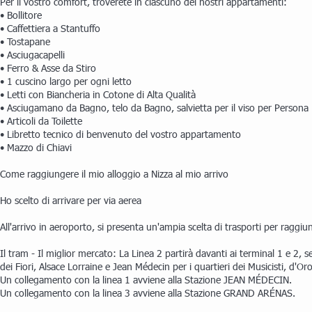
Per il vostro comfort, troverete in ciascuno dei nostri appartamenti:
• Bollitore
• Caffettiera a Stantuffo
• Tostapane
• Asciugacapelli
• Ferro & Asse da Stiro
• 1 cuscino largo per ogni letto
• Letti con Biancheria in Cotone di Alta Qualità
• Asciugamano da Bagno, telo da Bagno, salvietta per il viso per Persona
• Articoli da Toilette
• Libretto tecnico di benvenuto del vostro appartamento
• Mazzo di Chiavi
Come raggiungere il mio alloggio a Nizza al mio arrivo
Ho scelto di arrivare per via aerea
All'arrivo in aeroporto, si presenta un'ampia scelta di trasporti per raggi
Il tram - Il miglior mercato: La Linea 2 partirà davanti ai terminal 1 e 2, 
dei Fiori, Alsace Lorraine e Jean Médecin per i quartieri dei Musicisti, d'Oro
Un collegamento con la linea 1 avviene alla Stazione JEAN MÉDECIN.
Un collegamento con la linea 3 avviene alla Stazione GRAND ARÉNAS.