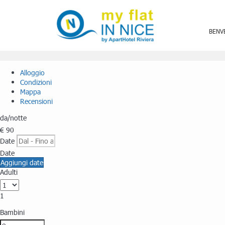
BENV
Alloggio
Condizioni
Mappa
Recensioni
da
/notte
€ 90
Date
Date
Aggiungi date
Adulti
1
Bambini