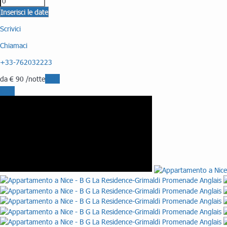
Inserisci le date
Scrivici
Chiamaci
+33-762032223
da
€ 90
/notte
Date
Date